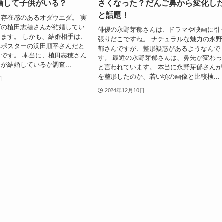
婚して子供がいる？
さくなった？だんご鼻から変化し
と話題！
存在感のあるオダウエダ。 実
ダの植田志穂さんが結婚してい
俳優の永野芽郁さんは、ドラマや映画に引
ます。 しかも、結婚相手は、
張りだこですね。 ナチュラルな魅力の永
ベポスターの浜田順平さんだと
郁さんですが、整形疑惑があるようなんで
です。 本当に、植田志穂さん
す。 最近の永野芽郁さんは、鼻先が変わ
が結婚しているか調査...
と言われています。 本当に永野芽郁さん
を整形したのか、若い頃の画像と比較検...
日
2024年12月10日