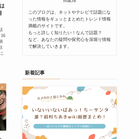
machi
)は
このブログは、ネットやテレビで話題にな
調
った情報をギュッとまとめたトレンド情報
満載のサイトです。
話
もっと詳しく知りたい！なんで話題？
16
など、あなたの疑問や探究心を深堀り情報
演
で解決していきます。
注
どこ
新着記事
の人