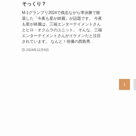
そっくり？
M-1グランプリ2024で残念ながら準決勝で敗
退した「今夜も星が綺麗」が話題です。 今夜
も星が綺麗は、三福エンターテイメントさん
とヒロ・オクムラのユニット。 そんな、三福
エンターテイメントさんがイケメンだと注目
されています。 なんと！俳優の西島秀...
2024年12月9日
1