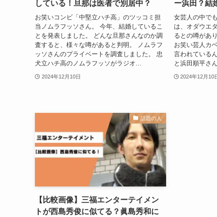
している！旦那は医者で別居中？
ー浜田？結
お笑いコンビ「中堅立ハチ高」のツッコミ担
女芸人の中でも
当ノムラフッソさん。 今年、結婚しているこ
は、オダウエ
とを発表しました。 どんな旦那さんなのか調
るとの噂があり
査すると、様々な噂があると判明。 ノムラフ
お笑い芸人カ
ッソさんのプライベートを調査しました。 忠
言われているん
犬立ハチ高のノムラフッソがラジオ...
と浜田順平さん
2024年12月10日
2024年12月10
話題の人
【比較画像】三福エンターテイメン
トが西島秀俊に似てる？眞島秀和に