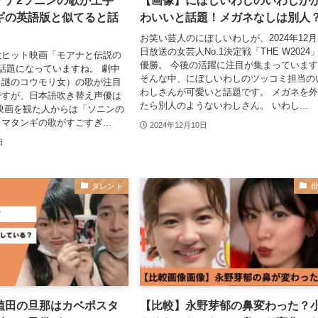
アナ2ソニンの歌が上手
【画像】にぼしいわしのいわしが
ギの英語版と似てると話
わいいと話題！メガネなしは別人
お笑い芸人のにぼしいわしが、2024年12月
日放送の女芸人No.1決定戦「THE W2024
大ヒット映画「モアナと伝説の
優勝。 今後の活躍に注目が集まっていま
話題になっていますね。 劇中
そんな中、にぼしいわしのツッコミ担当の
（謎のコウモリ女）の歌が注目
わしさんが可愛いと話題です。 メガネを
ですが、日本語吹き替え声優は
たら別人のようないわしさん。 いわし...
映画を観た人からは「ソニンの
マタンギの歌がすごすぎ...
2024年12月10日
日
タレント
植田の旦那はカベポスタ
【比較】永野芽郁の鼻変わった？