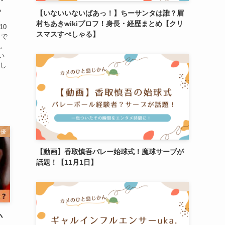
か
？
【いないいないばあっ！】ちーサンタは誰？眉
村ちあきwikiプロフ！身長・経歴まとめ【クリ
10
スマスすぺしゃる】
」で
す。
い
外し
俳優
【動画】香取慎吾バレー始球式！魔球サーブが
話題！【11月1日】
小