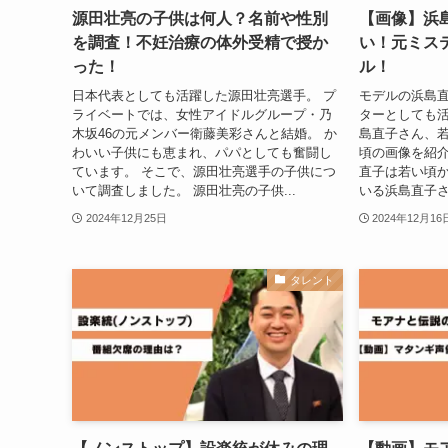
源田壮亮の子供は何人？名前や性別
【画像】浜
を調査！不妊治療の体外受精で授か
い！元ミス
った！
ル！
日本代表としても活躍した源田壮亮選手。 プ
モデルの浜島
ライベートでは、女性アイドルグループ・乃
ターとしても活
木坂46の元メンバー衛藤美彩さんと結婚。 か
島直子さん、若
わいい子供にも恵まれ、パパとしても奮闘し
頃の画像を紹介
ています。 そこで、源田壮亮選手の子供につ
直子は若い頃か
いて調査しました。 源田壮亮の子供...
いる浜島直子さ
2024年12月25日
2024年12月16
タレント