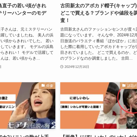
島直子の若い頃がきれ
古田新太のアボカド帽子(キャップ
テリーハンターのモデ
どこで買える？ブランドや値段を
査！
直子さんは、元ミステリーハン
古田新太さんのファッションセンスが度々
躍していましたね。 美人の浜
題になっています。 そんな中、2024年12月
い頃からきれいでした。 若い
日放送のバラエティ番組「ぽかぽか」に出
していきます。 モデルの浜島
した際に着用していたアボカドキャップが
らきれい！ モデルで活躍して
目されていました。 どこで買えるのか、
んは、若い頃からき...
のブランドなのか調査しました。 古田...
日
2024年12月16日
俳優
話題