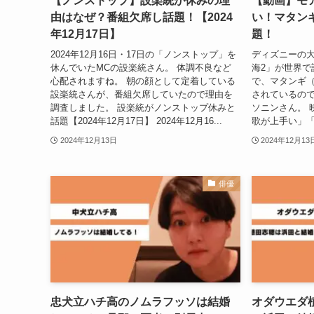
【ノンストップ】設楽統が休みの理
【動画】モ
由はなぜ？番組欠席し話題！【2024
い！マタン
年12月17日】
題！
2024年12月16日・17日の「ノンストップ」を
ディズニーの
休んでいたMCの設楽統さん。 体調不良など
海2」が世界で
心配されますね。 朝の顔として定着している
で、マタンギ
設楽統さんが、番組欠席していたので理由を
されているの
調査しました。 設楽統がノンストップ休みと
ソニンさん。 
話題【2024年12月17日】 2024年12月16...
歌が上手い」「
2024年12月13日
2024年12月13
俳優
忠犬立ハチ高のノムラフッソは結婚
オダウエダ