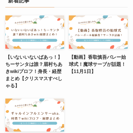
新着記事
【いないいないばあっ！】
【動画】香取慎吾バレー始
ちーサンタは誰？眉村ちあ
球式！魔球サーブが話題！
きwikiプロフ！身長・経歴
【11月1日】
まとめ【クリスマスすぺし
ゃる】