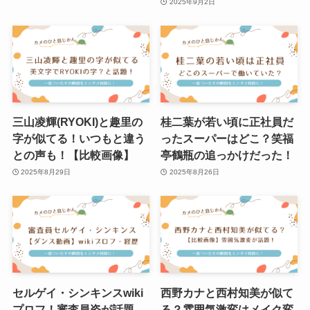
2025年9月2日
三山凌輝(RYOKI)と趣里の
桂二葉が若い頃に正社員だ
字が似てる！いつもと違う
ったスーパーはどこ？笑福
との声も！【比較画像】
亭鶴瓶の追っかけだった！
2025年8月29日
2025年8月26日
セルゲイ・シンキンスwiki
西野カナと西村知美が似て
プロフ！審査員姿が話題
る？雰囲気激変はメイク変