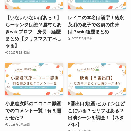
【いないいないばあっ！】
レイニの本名は漢字！徳永
ちーサンタは誰？眉村ちあ
英明の息子で名前の由来
きwikiプロフ！身長・経歴
は？wiki経歴まとめ
まとめ【クリスマスすぺし
2025年9月30日
ゃる】
2025年12月3日
小泉進次郎のニコニコ動画
8番出口(映画)ヒカキンはど
でのコメント一覧！何を書
こにいる？セリフはある？
かせた？
出演シーンを調査！【ネタ
バレ】
2025年9月26日