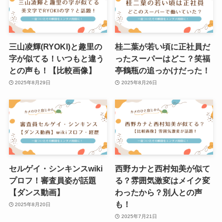
三山凌輝(RYOKI)と趣里の
桂二葉が若い頃に正社員だ
字が似てる！いつもと違う
ったスーパーはどこ？笑福
との声も！【比較画像】
亭鶴瓶の追っかけだった！
2025年8月29日
2025年8月26日
セルゲイ・シンキンスwiki
西野カナと西村知美が似て
プロフ！審査員姿が話題
る？雰囲気激変はメイク変
【ダンス動画】
わったから？別人との声
も！
2025年8月20日
2025年7月21日