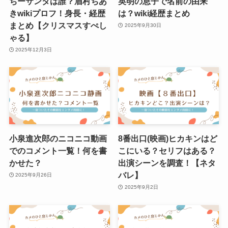
ちーサンタは誰？眉村ちあ
英明の息子で名前の由来
きwikiプロフ！身長・経歴
は？wiki経歴まとめ
まとめ【クリスマスすぺし
2025年9月30日
ゃる】
2025年12月3日
小泉進次郎のニコニコ動画
8番出口(映画)ヒカキンはど
でのコメント一覧！何を書
こにいる？セリフはある？
かせた？
出演シーンを調査！【ネタ
バレ】
2025年9月26日
2025年9月2日