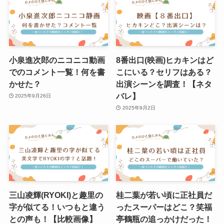
小泉進次郎のニコニコ動画
8番出口(映画)ヒカキンはど
でのコメント一覧！何を書
こにいる？セリフはある？
かせた？
出演シーンを調査！【ネタ
バレ】
2025年9月26日
2025年9月2日
三山凌輝(RYOKI)と趣里の
桂二葉が若い頃に正社員だ
字が似てる！いつもと違う
ったスーパーはどこ？笑福
との声も！【比較画像】
亭鶴瓶の追っかけだった！