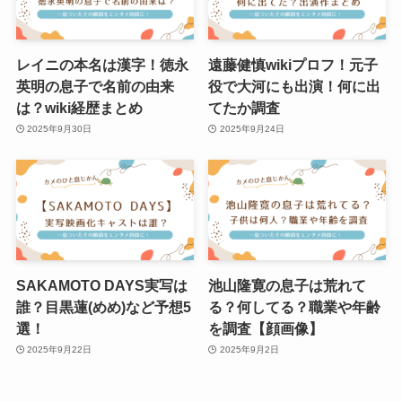
レイニの本名は漢字！徳永
遠藤健慎wikiプロフ！元子
英明の息子で名前の由来
役で大河にも出演！何に出
は？wiki経歴まとめ
てたか調査
2025年9月30日
2025年9月24日
SAKAMOTO DAYS実写は
池山隆寛の息子は荒れて
誰？目黒蓮(めめ)など予想5
る？何してる？職業や年齢
選！
を調査【顔画像】
2025年9月22日
2025年9月2日