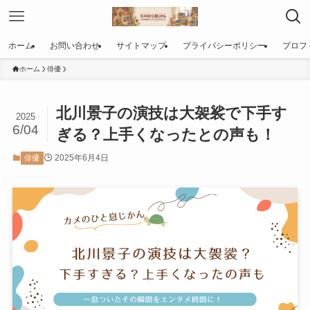
ホーム
お問い合わせ
サイトマップ
プライバシーポリシー
プロフ
ホーム
俳優
北川景子の演技は大袈裟で下手す
2025
6/04
ぎる？上手くなったとの声も！
2025年6月4日
俳優