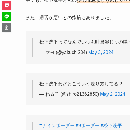
中でも、松下洸平さんの
少し吐息まじりのしゃべ
また、滑舌が悪いとの指摘もありました。
松下洸平ってなんでいつも吐息混じりの喋
— マヨ (@yakuchi234)
May 3, 2024
松下洸平わざとこういう喋り方してる？
— ねる子 (@shiro21362850)
May 2, 2024
#ナインボーダー
#9ボーダー
#松下洸平