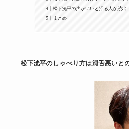
松下洸平の声がいいと沼る人が続出
まとめ
松下洸平のしゃべり方は滑舌悪いと