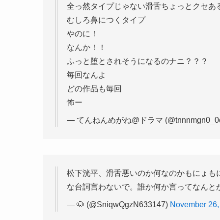
全っ然タイプじゃない滑舌ちょっとクセあ
むしろ鼻につくタイプ
やのに！
なんか！！
ふっと堕とされそうになるのナニ？？？
毎回なんよ
どの作品も毎回
怖ー
— てんねんめがね@ドラマ (@tnnnmgn0_0d
松下洸平、滑舌悪いのか何なのかもにょも
な台詞言わないで。誰か何か言ってなんと
— 🐶 (@SniqwQgzN633147)
November 26,