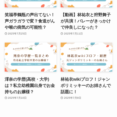
笑福亭鶴瓶の声出てない！
【動画】林祐衣と狩野舞子
声ガラガラで変？食道がん
が共演！バレーがきっかけ
や喉の病気の可能性？
で仲良しになった？
2025年7月25日
2025年7月11日
澪奈の学歴(高校・大学)
林祐衣wikiプロフ！ジャン
は？私立幼稚園出身でお金
ボリミッキーのお姉さんで
持ちのお嬢様？
話題に！
2025年7月10日
2025年7月9日